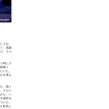
してお
ット、洗面
ス、ライ
ト時にク
初我々
にいた。
かを考え
た。我々
、クロー
がら、い
す操作を
ついた。
と転化し