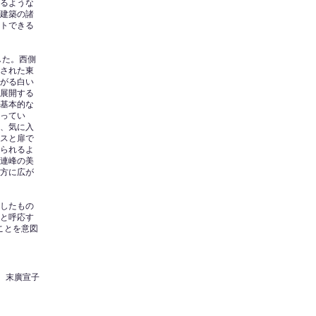
るような
建築の諸
トできる
した。西側
された東
がる白い
展開する
基本的な
ってい
、気に入
スと扉で
られるよ
連峰の美
方に広が
したもの
と呼応す
ことを意図
、末廣宣子