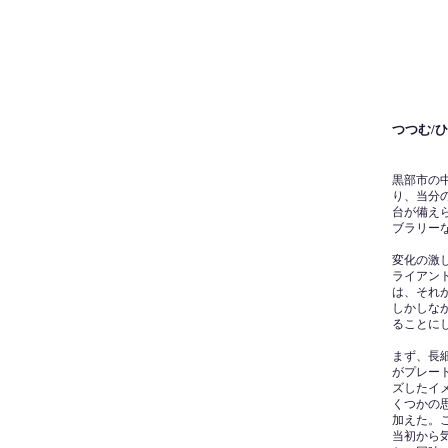
つつむ/
黒部市の
り、当分
台が備え
ブラリー
変化の激
ライアン
は、それ
しかしな
ることに
まず、長
がプレー
ズしたイ
くつかの
加えた。
当初から