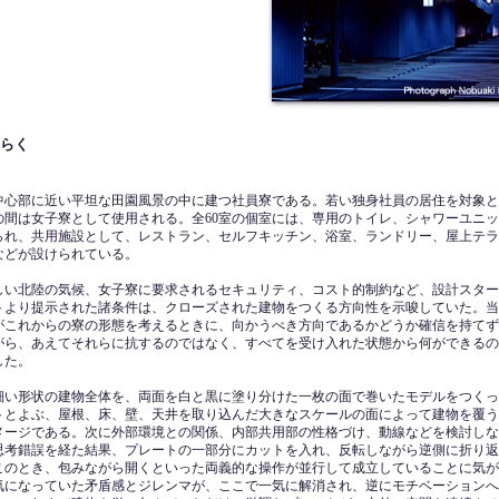
ひらく
中心部に近い平坦な田園風景の中に建つ社員寮である。若い独身社員の居住を対象と
の間は女子寮として使用される。全60室の個室には、専用のトイレ、シャワーユニ
られ、共用施設として、レストラン、セルフキッチン、浴室、ランドリー、屋上テラ
などが設けられている。
しい北陸の気候、女子寮に要求されるセキュリティ、コスト的制約など、設計スター
トより提示された諸条件は、クローズされた建物をつくる方向性を示唆していた。当
がこれからの寮の形態を考えるときに、向かうべき方向であるかどうか確信を持てず
がら、あえてそれらに抗するのではなく、すべてを受け入れた状態から何ができるの
した。
細い形状の建物全体を、両面を白と黒に塗り分けた一枚の面で巻いたモデルをつくっ
トとよぶ、屋根、床、壁、天井を取り込んだ大きなスケールの面によって建物を覆う
メージである。次に外部環境との関係、内部共用部の性格づけ、動線などを検討しな
思考錯誤を経た結果、プレートの一部分にカットを入れ、反転しながら逆側に折り返
このとき、包みながら開くといった両義的な操作が並行して成立していることに気が
気になっていた矛盾感とジレンマが、ここで一気に解消され、逆にモチベーションへ