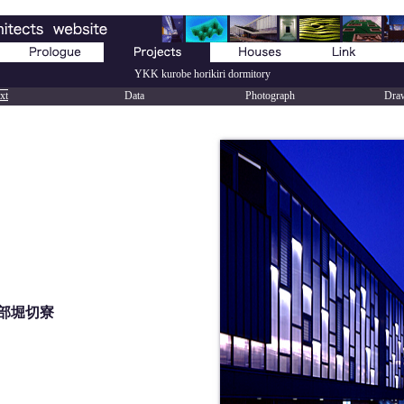
YKK kurobe horikiri dormitory
xt
Data
Photograph
Dra
黒部堀切寮