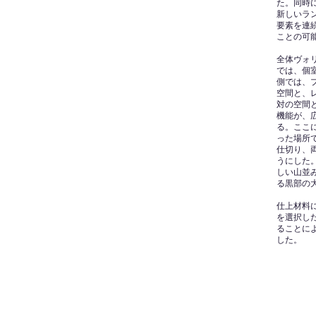
た。同時
新しいラ
要素を連
ことの可
全体ヴォリ
では、個
側では、
空間と、
対の空間
機能が、
る。ここ
った場所
仕切り、
うにした
しい山並
る黒部の
仕上材料
を選択し
ることに
した。