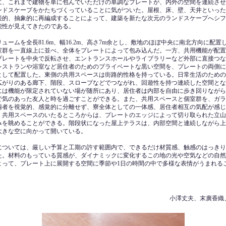
に、これまで建物を単に包んでいただけの単調なプレートが、内外の空間を連続させ
ンドスケープをかたちづくっていることに気がついた。屋根、床、壁、天井といった
続的、抽象的に再編成することによって、建築を新たな次元のランドスケープへシフ
能性が見えてきたのである。
ュームを全長81.6m、幅16.2m、高さ7m余とし、敷地のほぼ中央に南北方向に配置
室群を一直線上に並べ、全体をプレートによって包み込んだ。一方、共用機能が配置
プレートを中央で反転させ、エントランスホールやライブラリーなど外部に直接つな
レストランや浴室など居住者のためのプライベートな黒い空間を、プレートの両側に
として配置した。東側の共用スペースは街路的性格を持っている。日常生活のための
広がりのある廊下、階段、スロープなどでつながれ、回遊性を持つ連続した空間とな
には機能が限定されていない場が随所にあり、居住者は内部を自由に歩き回りながら
で気のあった友人と時を過ごすことができる。また、共用スペースと個室群を、ガラ
両者を視覚的、感覚的に分離せず、寮全体としての一体感、居住者相互の気配が感じ
。共用スペースのいたるところからは、プレートのエッジによって切り取られた立山
みを眺めることができる。階段状になった屋上テラスは、内部空間と連続しながら上
大きな空に向かって開いている。
については、厳しい予算と工期の許す範囲内で、できるだけ材質感、触感のはっきり
た。材料のもっている質感が、ダイナミックに変化するこの地の光や空気などの自然
よって、プレート上に展開する空間に季節や1日の時間の中で多様な表情がうまれる
小澤丈夫、末廣香織