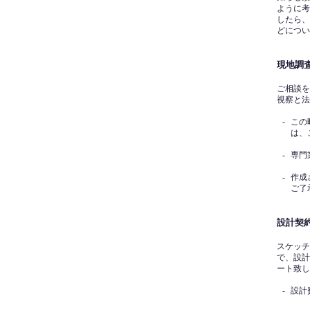
ように考
したら、
どについ
現地調
ご相談を
視察と法
-
この
は、
-
専門
-
作成
ご了
設計契
スケッチ
で、設計
ート致し
-
設計