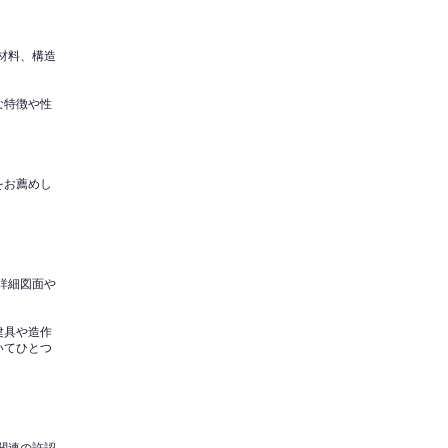
材料、構造
な特徴や性
をお薦めし
詳細図面や
建具や造作
いてひとつ