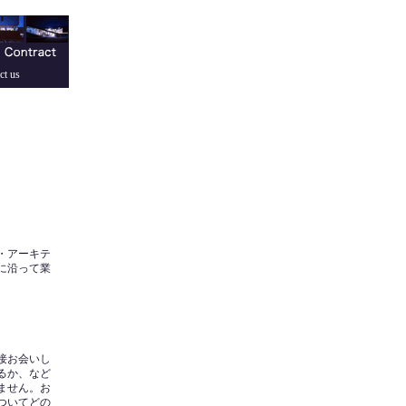
ct us
・アーキテ
に沿って業
接お会いし
るか、など
ません。お
ついてどの