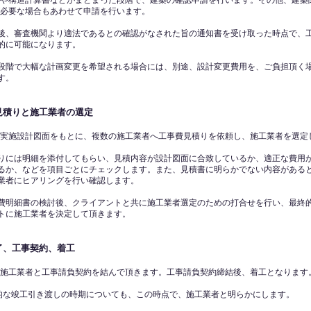
や構造計算書などがまとまった段階で、建築の確認申請を行います。その他、建築
必要な場合もあわせて申請を行います。
後、審査機関より適法であるとの確認がなされた旨の通知書を受け取った時点で、
的に可能になります。
段階で大幅な計画変更を希望される場合には、別途、設計変更費用を、ご負担頂く
す。
見積りと施工業者の選定
実施設計図面をもとに、複数の施工業者へ工事費見積りを依頼し、施工業者を選定
りには明細を添付してもらい、見積内容が設計図面に合致しているか、適正な費用
るか、などを項目ごとにチェックします。また、見積書に明らかでない内容がある
業者にヒアリングを行い確認します。
費明細書の検討後、クライアントと共に施工業者選定のための打合せを行い、最終
トに施工業者を決定して頂きます。
了、工事契約、着工
施工業者と工事請負契約を結んで頂きます。工事請負契約締結後、着工となります
的な竣工引き渡しの時期についても、この時点で、施工業者と明らかにします。