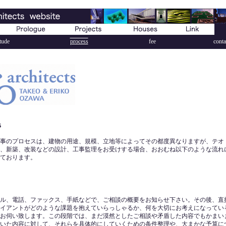
itude
process
fee
conta
s
事のプロセスは、建物の用途、規模、立地等によってその都度異なりますが、テオ
、新築、改装などの設計、工事監理をお受けする場合、おおむね以下のような流れ
ております。
ル、電話、ファックス、手紙などで、ご相談の概要をお知らせ下さい。その後、直
イアントがどのような課題を抱えていらっしゃるか、何を大切にお考えになってい
お伺い致します。この段階では、まだ漠然としたご相談や矛盾した内容でもかまい
いた内容に対して、それらを具体的にしていくための条件整理や、大まかな予算に