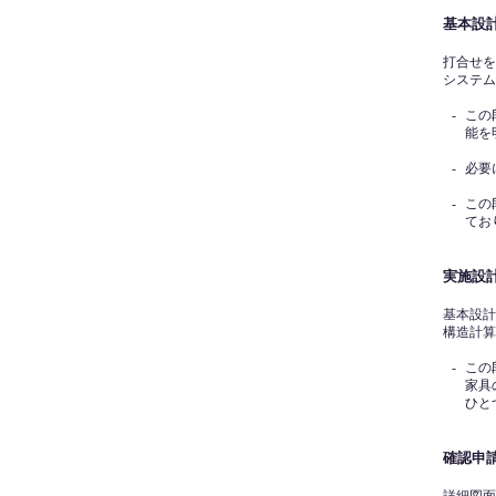
基本設
打合せを
システム
-
この
能を
-
必要
-
この
てお
実施設
基本設計
構造計算
-
この
家具
ひと
確認申