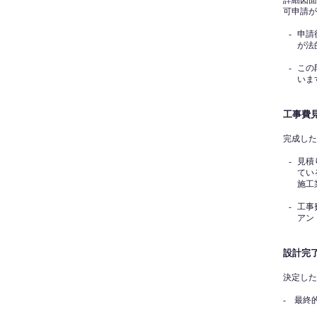
詳細図面
可申請が
-
申請
が法
-
この
いま
工事費
完成した
-
見積
てい
施工
-
工事
アン
設計完
決定した
- 最終