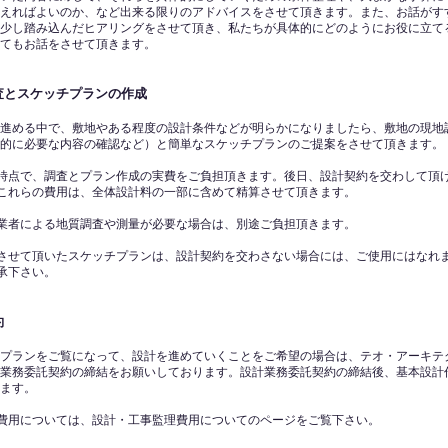
えればよいのか、など出来る限りのアドバイスをさせて頂きます。また、お話がす
少し踏み込んだヒアリングをさせて頂き、私たちが具体的にどのようにお役に立て
てもお話をさせて頂きます。
査とスケッチプランの作成
進める中で、敷地やある程度の設計条件などが明らかになりましたら、敷地の現地
的に必要な内容の確認など）と簡単なスケッチプランのご提案をさせて頂きます。
時点で、調査とプラン作成の実費をご負担頂きます。後日、設計契約を交わして頂
これらの費用は、全体設計料の一部に含めて精算させて頂きます。
業者による地質調査や測量が必要な場合は、別途ご負担頂きます。
させて頂いたスケッチプランは、設計契約を交わさない場合には、ご使用にはなれ
承下さい。
約
プランをご覧になって、設計を進めていくことをご希望の場合は、テオ・アーキテ
業務委託契約の締結をお願いしております。設計業務委託契約の締結後、基本設計
ます。
費用については、設計・工事監理費用についてのページをご覧下さい。