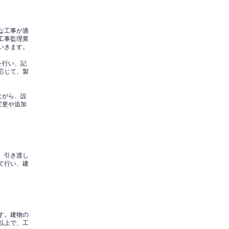
な工事が適
工事監理業
いきます。
を行い、記
応じて、製
ながら、設
変更や追加
、引き渡し
て行い、建
す。建物の
以上で、工