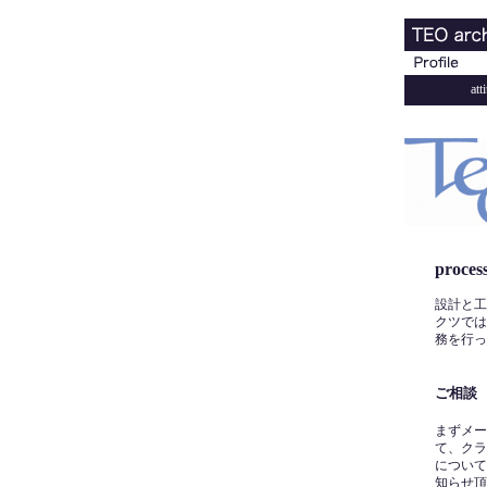
att
proces
設計と工
クツでは
務を行っ
ご相談
まずメー
て、クラ
について
知らせ頂