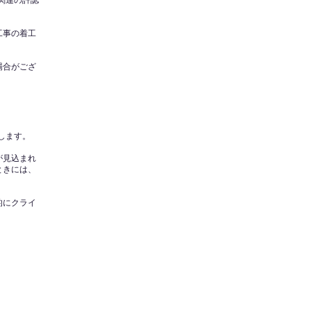
関連の許認
工事の着工
場合がござ
します。
が見込まれ
ときには、
的にクライ
。