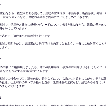
計
重ねながら、模型や図面を使って、建物の空間構成、平面形状、断面形状、外観、
、設備システムなど、建物の基本的な内容についてまとめていきます。
段階で、予算枠と建物の規模やグレードについて検討を重ねながら、建物の基本的
明らかにしていきます。
に応じて、複数案の比較検討も行います。
段階に時間をかけ、設計案がご納得頂ける内容になるよう、十分にご検討頂くこと
ります。
計
の内容にご納得頂けましたら、建築確認申請や工事費の詳細見積りを行うために、
書などを作成する実施設計に入ります。
段階での打合せでは、建物の使い勝手などについて細かなお話をしながら、例えば
の仕様、仕上材料のサンプル提示と選択、設備機器の選択など、建物の各部分につ
つまとめていきます。
請