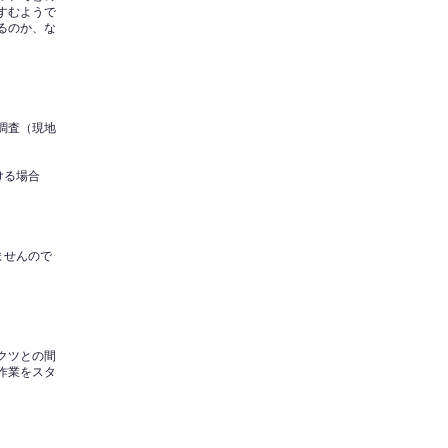
すむようで
るのか、な
調査（現地
ける場合
ませんので
クツとの間
作業をスタ