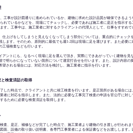
理
、工事が設計図通りに進められているか、建物に求めた設計品質が確保できるよう
られているかなどを、現場にてチェックし、必要であれば施工者に是正を指示する
ます。工事中は、施工業者に対するクライアントの代理人として、仕事をすすめて
、仕上げをしてしまうと見えなくなってしまう部分については、重点的にチェック
残します。そのため、原則的に最低でも週1-2回は現場に足を運びます。また必要に
の工場検査なども行います。
イアントにも、なるべく現場に足を運んで頂き、実際にできあがっていく建物を見
階で明らかになっていない箇所について適宜打合せを行います。また、設計内容の
希望される場合には、対応方法を検討し、施工業者に指示を行います。
査と検査済証の取得
了した時点で、クライアントと共に竣工検査を行います。是正箇所がある場合には
業者に対応を指示します。また、法的に必要な工事完了検査の申請を官公庁に対し
するために必要な検査済証を取得します。
し
検査、是正、補修などが完了した時点で、施工業者より建物の引き渡しが行われま
図面、設備の取り扱い説明書、各専門工事業者による保証書などをお渡しします。