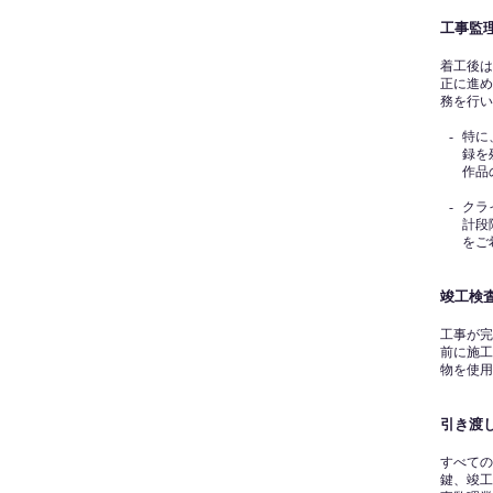
工事監
着工後は
正に進め
務を行い
-
特に
録を
作品
-
クラ
計段
をご
竣工検
工事が完
前に施工
物を使用
引き渡
すべての
鍵、竣工